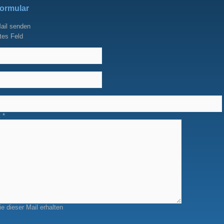
formular
ail senden
tes Feld
t
*
e dieser Mail erhalten