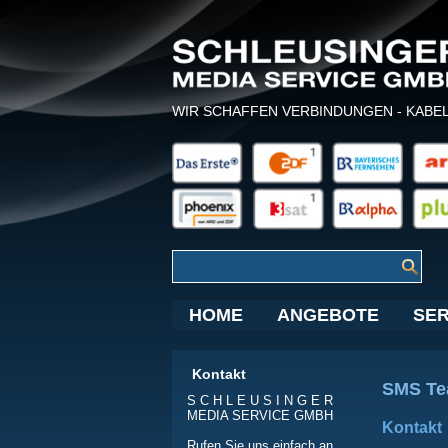
WIR SCHAFFEN VERBINDUNGEN - KABE
HOME
ANGEBOTE
SER
Kontakt
SMS T
S C H L E U S I N G E R
MEDIA SERVICE GMBH
Kontakt
Rufen Sie uns einfach an