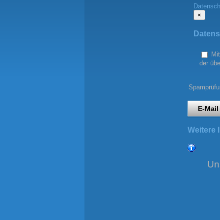
Datensch
×
Datens
Mit dem Absenden dieses Formulars wird der Datenschutzerklärung dieser Website und der Speicherung
der übe
Spamprüfun
E-Mail
Weitere 
Un