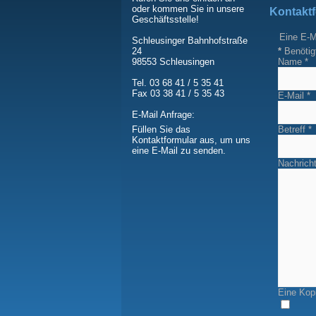
oder kommen Sie in unsere
Kontakt
Geschäftsstelle!
Eine E-M
Schleusinger Bahnhofstraße
*
Benötig
24
Name
*
98553 Schleusingen
Tel. 03 68 41 / 5 35 41
Fax 03 38 41 / 5 35 43
E-Mail
*
E-Mail Anfrage:
Betreff
*
Füllen Sie das
Kontaktformular aus, um uns
eine E-Mail zu senden.
Nachrich
Eine Kopi