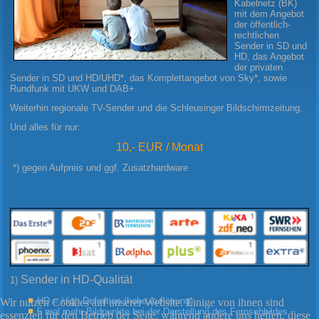
Kabelnetz (BK)
mit dem Angebot
der öffentlich-
rechtlichen
Sender in SD und
HD, das Angebot
der privaten
Sender in SD und HD/UHD*, das Komplettangebot von Sky*, sowie
Rundfunk mit UKW und DAB+.
Weiterhin regionale TV-Sender und die Schleusinger Bildschirmzeitung.
Und alles für nur:
10,- EUR / Monat
*) gegen Aufpreis und ggf. Zusatzhardware
Sender in HD-Qualität
1)
HD = High Definition (hohe Auflösung)
Wir nutzen Cookies auf unserer Website. Einige von ihnen sind
5 mal mehr Bildpunkte bei der Darstellung des Fernsehbildes
essenziell für den Betrieb der Seite, während andere uns helfen, diese